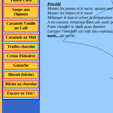
Punch Coco
Procédé
Monter les jaunes et le sucre, ajouter une
Soupe aux
Monter les blancs et le sucre
Oignons
Mélanger le tout et verser la préparation
A mi-cuisson, retourner dans une autre p
Caramels Vanille
Faire chauffer le rhum pour flamber
ou Café
Lorsque l’omelette est cuite (au couteau
tauds,...)
et servir.
Caramels au Miel
Truffes chocolat
Crème Pâtissière
Ganache
Biscuit (bûche)
Bûche au chocolat
Encore en Test !