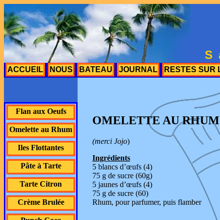
S
ACCUEIL
NOUS
BATEAU
JOURNAL
RESTES SUR 
Flan aux Oeufs
OMELETTE AU RHUM
Omelette au Rhum
(merci Jojo
)
Iles Flottantes
Ingrédients
Pâte à Tarte
5 blancs d’œufs (4)
75 g de sucre (60g)
Tarte Citron
5 jaunes d’œufs (4)
75 g de sucre (60)
Rhum, pour parfumer, puis flamber
Crème Brulée