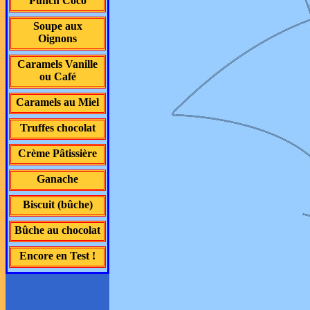
Punch Coco
Soupe aux
Oignons
Caramels Vanille
ou Café
Caramels au Miel
Truffes chocolat
Crème Pâtissière
Ganache
Biscuit (bûche)
Bûche au chocolat
Encore en Test !