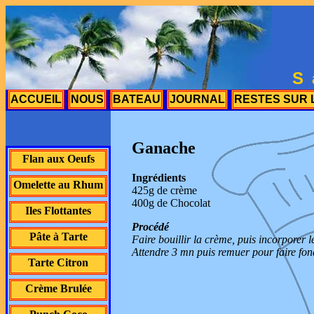
S
ACCUEIL
NOUS
BATEAU
JOURNAL
RESTES SUR 
Ganache
Flan aux Oeufs
Ingrédients
Omelette au Rhum
425g de crème
400g de Chocolat
Iles Flottantes
Procédé
Pâte à Tarte
Faire bouillir la crème, puis incorporer 
Attendre 3 mn puis remuer pour faire fon
Tarte Citron
Crème Brulée